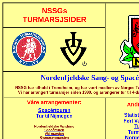
NSSGs
TURMARSJSIDER
Nordenfjeldske Sang- og Spac
NSSG har tilhold i Trondheim, og har vært medlem av Norges T
Vi har arrangert turmarsjer siden 1990, og arrangerer tur til 4-
Våre arrangementer:
Andr
Spacértouren
Statis
Tur til Nijmegen
Ført V
Tu
Nordenfjeldske Vandring
Spacérturen
Turm
VM-marsjen
Norge
Granåsenmarsjen