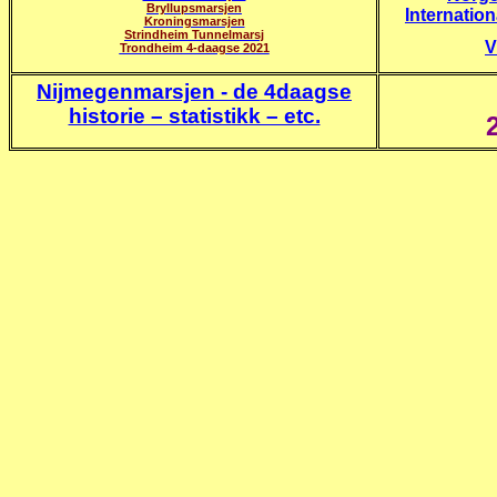
Bryllupsmarsjen
Internatio
Kroningsmarsjen
Strindheim Tunnelmarsj
V
Trondheim 4-daagse 2021
Nijmegenmarsjen - de 4daagse
historie – statistikk – etc.